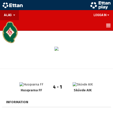
A-LAG
LOGGA IN
MATCHER
TABELL ETTAN SÖDRA
TRUPPEN
KALENDER
KONTAKT
4 - 1
BILDGALLERI
Husqvarna FF
Skövde AIK
INFORMATION