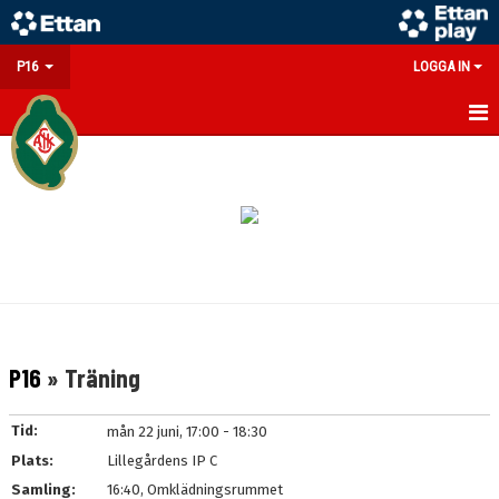
P16
LOGGA IN
HEM
NYHETER
KALENDER
MATCHER
TRUPPEN
P16
» Träning
BILDGALLERI
Tid:
mån 22 juni, 17:00 - 18:30
DOKUMENT
Plats:
Lillegårdens IP C
Samling:
16:40, Omklädningsrummet
KONTAKT