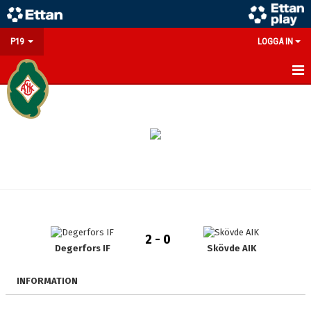
P19
LOGGA IN
HEM
NYHETER
KALENDER
MATCHER
TRUPPEN
2 - 0
BILDGALLERI
Degerfors IF
Skövde AIK
DOKUMENT
INFORMATION
KONTAKT