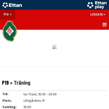
P19
LOGGA IN
HEM
NYHETER
KALENDER
MATCHER
TRUPPEN
P19
» Träning
BILDGALLERI
Tid:
tor 11 juni, 18:30 - 20:00
DOKUMENT
Plats:
Lillegårdens IP
Samling:
18:00
KONTAKT