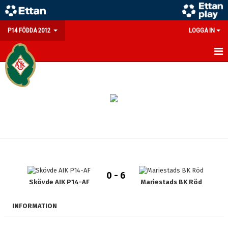
P14 FÖDDA 2012
LOGGA IN
HEM
NYHETER
KALENDER
MATCHER
TRUPPEN
0 - 6
BILDGALLERI
Skövde AIK P14-AF
Mariestads BK Röd
DOKUMENT
INFORMATION
KONTAKT