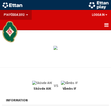
P14 FÖDDA 2012
LOGGA IN
HEM
NYHETER
KALENDER
MATCHER
TRUPPEN
vs
BILDGALLERI
Skövde AIK
Våmbs IF
DOKUMENT
INFORMATION
KONTAKT