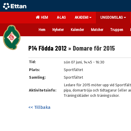
HEM
A-LAG
AKADEMI
UNGDOMSLAG
Hem
Nyheter
Kalender
Matcher
Truppen
P14 Födda 2012
» Domare för 2015
Tid:
sön 07 juni, 14:45 - 16:30
Plats:
Sportfältet
Samling:
Sportfältet
Ledare för 2015 möter upp vid Sportfälte
Aktivitetsinfo:
pipa, domartröja och tidtagarur (eller 
Träningskläder och träningsskor.
<< Tillbaka