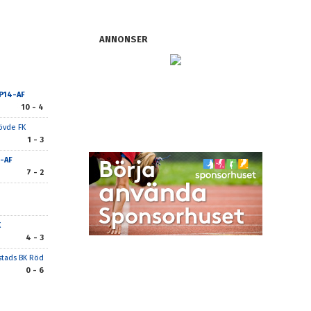
ANNONSER
 P14-AF
10 - 4
övde FK
1 - 3
4-AF
7 - 2
K
4 - 3
stads BK Röd
0 - 6