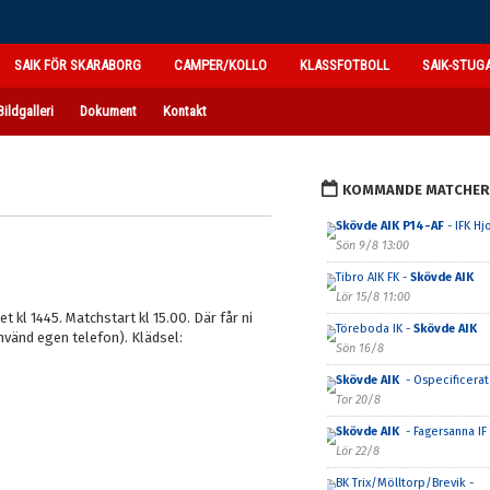
SAIK FÖR SKARABORG
CAMPER/KOLLO
KLASSFOTBOLL
SAIK-STUG
Bildgalleri
Dokument
Kontakt
KOMMANDE MATCHER
Skövde AIK P14-AF
- IFK Hj
Sön 9/8 13:00
Tibro AIK FK -
Skövde AIK
Lör 15/8 11:00
t kl 1445. Matchstart kl 15.00. Där får ni
Töreboda IK -
Skövde AIK
använd egen telefon). Klädsel:
Sön 16/8
Skövde AIK
- Ospecificerat 
Tor 20/8
Skövde AIK
- Fagersanna IF
Lör 22/8
BK Trix/Mölltorp/Brevik -