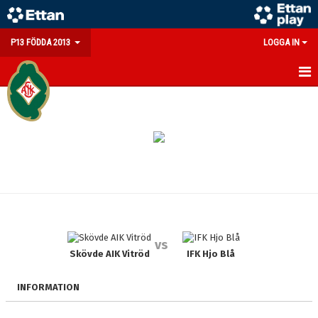
P13 FÖDDA 2013
LOGGA IN
HEM
NYHETER
KALENDER
MATCHER
TRUPPEN
vs
BILDGALLERI
Skövde AIK Vitröd
IFK Hjo Blå
DOKUMENT
INFORMATION
KONTAKT