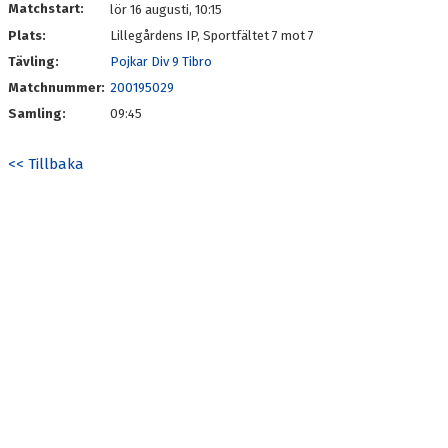
Matchstart:
lör 16 augusti, 10:15
Plats:
Lillegårdens IP, Sportfältet 7 mot 7
Tävling:
Pojkar Div 9 Tibro
Matchnummer:
200195029
Samling:
09:45
<< Tillbaka