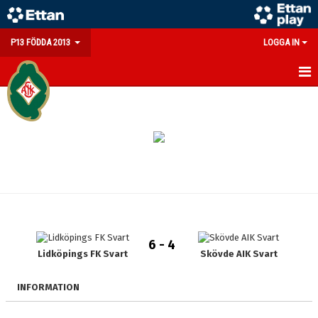
P13 FÖDDA 2013
LOGGA IN
HEM
NYHETER
KALENDER
MATCHER
TRUPPEN
6 - 4
BILDGALLERI
Lidköpings FK Svart
Skövde AIK Svart
DOKUMENT
INFORMATION
KONTAKT