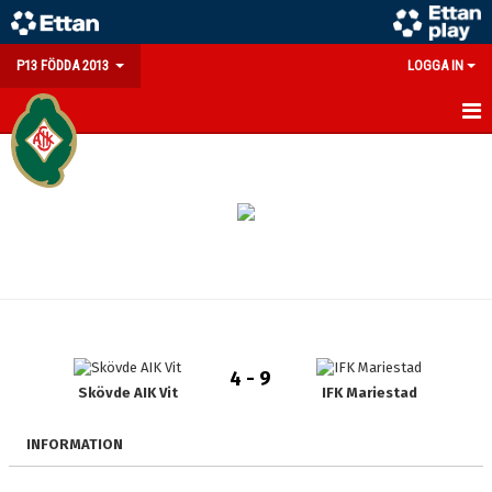
P13 FÖDDA 2013
LOGGA IN
HEM
NYHETER
KALENDER
MATCHER
TRUPPEN
4 - 9
BILDGALLERI
Skövde AIK Vit
IFK Mariestad
DOKUMENT
INFORMATION
KONTAKT