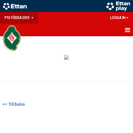
P13 FÖDDA 2013
LOGGA IN
HEM
NYHETER
KALENDER
MATCHER
TRUPPEN
<< Tillbaka
BILDGALLERI
DOKUMENT
KONTAKT