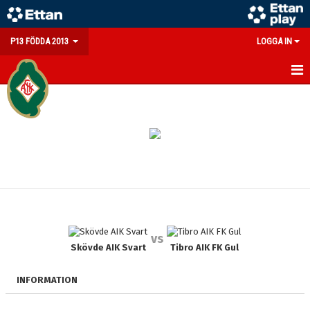
P13 FÖDDA 2013
LOGGA IN
HEM
NYHETER
KALENDER
MATCHER
TRUPPEN
vs
BILDGALLERI
Skövde AIK Svart
Tibro AIK FK Gul
DOKUMENT
INFORMATION
KONTAKT