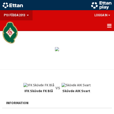
P13 FÖDDA 2013
LOGGA IN
HEM
NYHETER
KALENDER
MATCHER
TRUPPEN
vs
BILDGALLERI
IFK Skövde FK Blå
Skövde AIK Svart
DOKUMENT
INFORMATION
KONTAKT