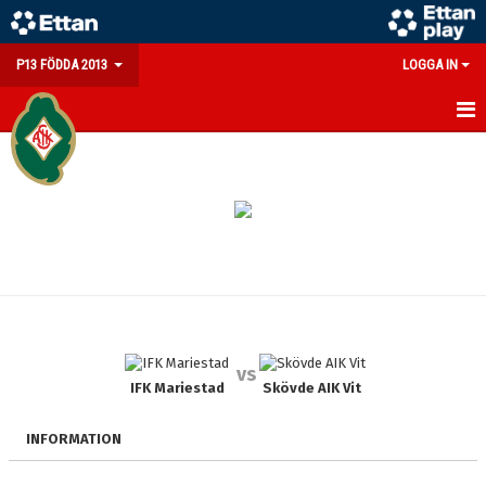
P13 FÖDDA 2013
LOGGA IN
HEM
NYHETER
KALENDER
MATCHER
TRUPPEN
vs
BILDGALLERI
IFK Mariestad
Skövde AIK Vit
DOKUMENT
INFORMATION
KONTAKT