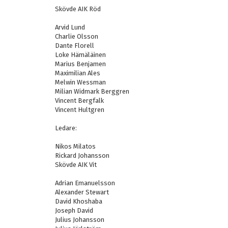
Skövde AIK Röd
Arvid Lund
Charlie Olsson
Dante Florell
Loke Hämäläinen
Marius Benjamen
Maximilian Ales
Melwin Wessman
Milian Widmark Berggren
Vincent Bergfalk
Vincent Hultgren
Ledare:
Nikos Milatos
Rickard Johansson
Skövde AIK Vit
Adrian Emanuelsson
Alexander Stewart
David Khoshaba
Joseph David
Julius Johansson