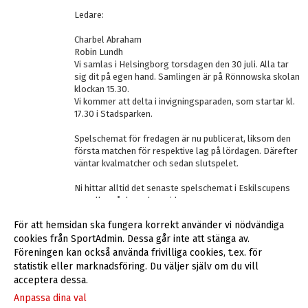
Ledare:
Charbel Abraham
Robin Lundh
Vi samlas i Helsingborg torsdagen den 30 juli. Alla tar
sig dit på egen hand. Samlingen är på Rönnowska skolan
klockan 15.30.
Vi kommer att delta i invigningsparaden, som startar kl.
17.30 i Stadsparken.
Spelschemat för fredagen är nu publicerat, liksom den
första matchen för respektive lag på lördagen. Därefter
väntar kvalmatcher och sedan slutspelet.
Ni hittar alltid det senaste spelschemat i Eskilscupens
app eller på deras hemsida:
https://eskilscupen.nu/sv/start
För att hemsidan ska fungera korrekt använder vi nödvändiga
cookies från SportAdmin. Dessa går inte att stänga av.
<< Tillbaka
Föreningen kan också använda frivilliga cookies, t.ex. för
statistik eller marknadsföring. Du väljer själv om du vill
acceptera dessa.
Anpassa dina val