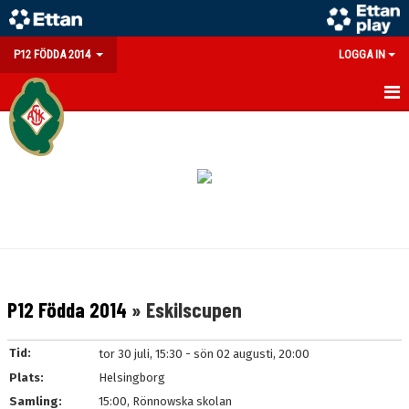
P12 FÖDDA 2014
LOGGA IN
HEM
NYHETER
KALENDER
MATCHER
TRUPPEN
P12 Födda 2014
» Eskilscupen
BILDGALLERI
Tid:
tor 30 juli, 15:30 - sön 02 augusti, 20:00
DOKUMENT
Plats:
Helsingborg
Samling:
15:00, Rönnowska skolan
KONTAKT