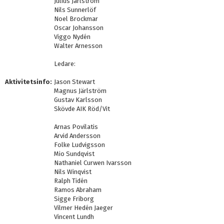
Julius Järlström
Nils Sunnerlöf
Noel Brockmar
Oscar Johansson
Viggo Nydén
Walter Arnesson
Ledare:
Aktivitetsinfo:
Jason Stewart
Magnus Järlström
Gustav Karlsson
Skövde AIK Röd/Vit
Arnas Povilatis
Arvid Andersson
Folke Ludvigsson
Mio Sundqvist
Nathaniel Curwen Ivarsson
Nils Winqvist
Ralph Tidén
Ramos Abraham
Sigge Friborg
Vilmer Hedén Jaeger
Vincent Lundh