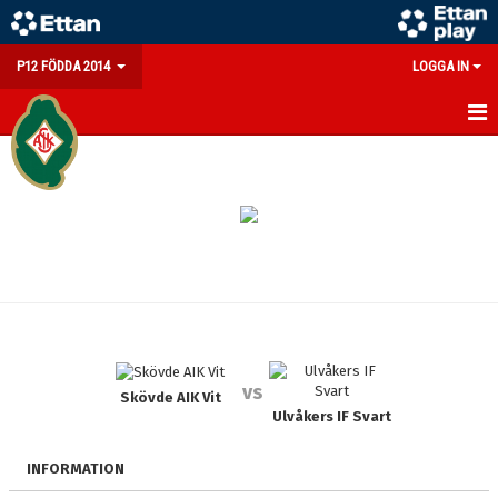
P12 FÖDDA 2014
LOGGA IN
HEM
NYHETER
KALENDER
MATCHER
TRUPPEN
vs
BILDGALLERI
Skövde AIK Vit
Ulvåkers IF Svart
DOKUMENT
INFORMATION
KONTAKT