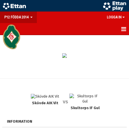
P12 FÖDDA 2014
LOGGA IN
HEM
NYHETER
KALENDER
MATCHER
TRUPPEN
vs
BILDGALLERI
Skövde AIK Vit
Skultorps IF Gul
DOKUMENT
INFORMATION
KONTAKT