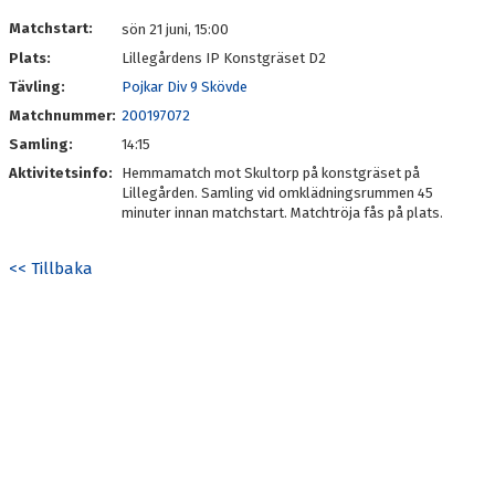
Matchstart:
sön 21 juni, 15:00
Plats:
Lillegårdens IP Konstgräset D2
Tävling:
Pojkar Div 9 Skövde
Matchnummer:
200197072
Samling:
14:15
Aktivitetsinfo:
Hemmamatch mot Skultorp på konstgräset på
Lillegården. Samling vid omklädningsrummen 45
minuter innan matchstart. Matchtröja fås på plats.
<< Tillbaka