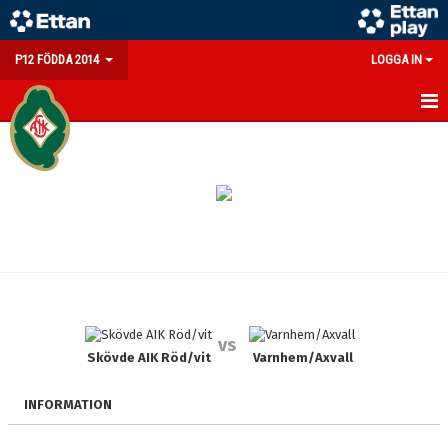
P12 FÖDDA 2014
LOGGA IN
HEM
NYHETER
KALENDER
MATCHER
TRUPPEN
vs
BILDGALLERI
Skövde AIK Röd/vit
Varnhem/Axvall
DOKUMENT
INFORMATION
KONTAKT