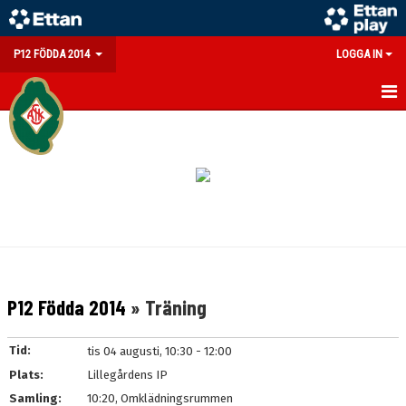
P12 FÖDDA 2014
LOGGA IN
HEM
NYHETER
KALENDER
MATCHER
TRUPPEN
P12 Födda 2014
» Träning
BILDGALLERI
Tid:
tis 04 augusti, 10:30 - 12:00
DOKUMENT
Plats:
Lillegårdens IP
Samling:
10:20, Omklädningsrummen
KONTAKT