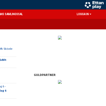
ANS SAMLINGSSAL
LOGGA IN
 Ifk Skövde
ödVit
GULDPARTNER
g 6 -
lag 6