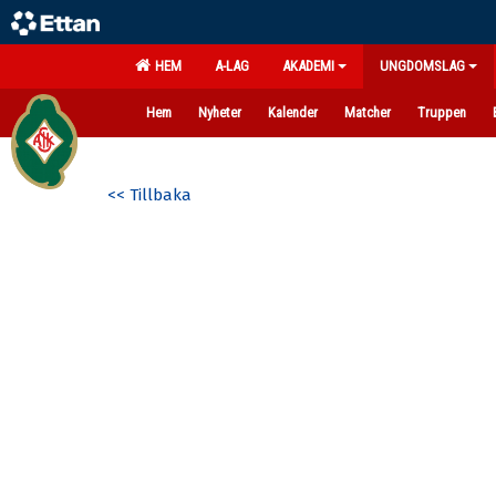
HEM
A-LAG
AKADEMI
UNGDOMSLAG
Hem
Nyheter
Kalender
Matcher
Truppen
<< Tillbaka