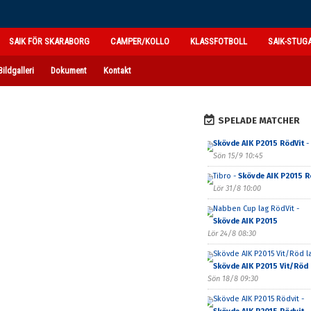
SAIK FÖR SKARABORG
CAMPER/KOLLO
KLASSFOTBOLL
SAIK-STUG
Bildgalleri
Dokument
Kontakt
SPELADE MATCHER
Skövde AIK P2015 RödVit
-
Sön 15/9 10:45
Tibro -
Skövde AIK P2015 R
Lör 31/8 10:00
Nabben Cup lag RödVit -
Skövde AIK P2015
Lör 24/8 08:30
Skövde AIK P2015 Vit/Röd la
Skövde AIK P2015 Vit/Röd 
Sön 18/8 09:30
Skövde AIK P2015 Rödvit -