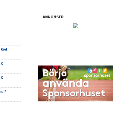
ANNONSER
 Röd
IK
IK
s IF