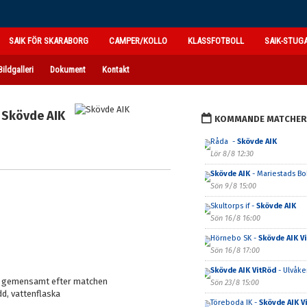
SAIK FÖR SKARABORG
CAMPER/KOLLO
KLASSFOTBOLL
SAIK-STUG
Bildgalleri
Dokument
Kontakt
Skövde AIK
KOMMANDE MATCHER
Råda -
Skövde AIK
Lör 8/8 12:30
Skövde AIK
- Mariestads BoI
Sön 9/8 15:00
Skultorps if -
Skövde AIK
Sön 16/8 16:00
Hörnebo SK -
Skövde AIK V
Sön 16/8 17:00
Skövde AIK VitRöd
- Ulvåker
r gemensamt efter matchen
Sön 23/8 15:00
d, vattenflaska
Töreboda IK -
Skövde AIK V