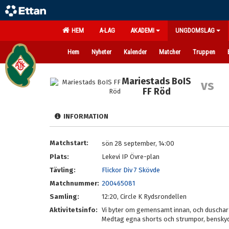
HEM
A-LAG
AKADEMI
UNGDOMSLAG
Hem
Nyheter
Kalender
Matcher
Truppen
Mariestads BoIS
vs
FF Röd
INFORMATION
Matchstart:
sön 28 september, 14:00
Plats:
Lekevi IP Övre-plan
Tävling:
Flickor Div 7 Skövde
Matchnummer:
200465081
Samling:
12:20, Circle K Rydsrondellen
Aktivitetsinfo:
Vi byter om gemensamt innan, och duscha
Medtag egna shorts och strumpor, benskyd