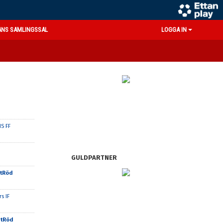
ANS SAMLINGSSAL
LOGGA IN
S FF
GULDPARTNER
itRöd
s IF
itRöd