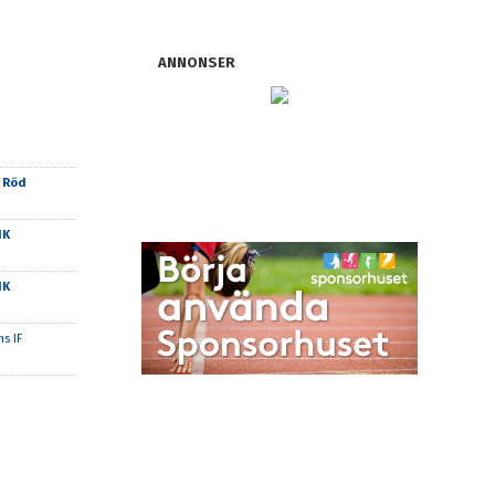
ANNONSER
 Röd
IK
IK
s IF