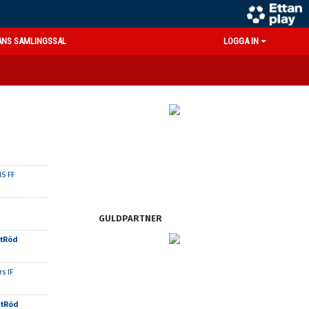
ANS SAMLINGSSAL
LOGGA IN
S FF
GULDPARTNER
itRöd
s IF
itRöd