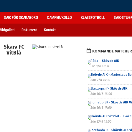
SAIK FÖR SKARABORG
CAMPER/KOLLO
KLASSFOTBOLL
SAIK-STUG
Bildgalleri
Dokument
Kontakt
Skara FC
KOMMANDE MATCHER
VitBlå
Råda -
Skövde AIK
Lör 8/8 12:30
Skövde AIK
- Mariestads BoI
Sön 9/8 15:00
Skultorps if -
Skövde AIK
Sön 16/8 16:00
Hörnebo SK -
Skövde AIK V
Sön 16/8 17:00
Skövde AIK VitRöd
- Ulvåker
Sön 23/8 15:00
Töreboda IK -
Skövde AIK V