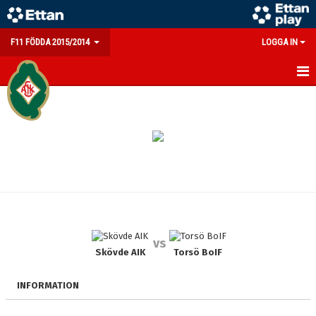
F11 FÖDDA 2015/2014
LOGGA IN
HEM
NYHETER
KALENDER
MATCHER
TRUPPEN
vs
BILDGALLERI
Skövde AIK
Torsö BoIF
DOKUMENT
INFORMATION
KONTAKT