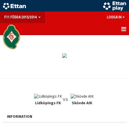
F11 FÖDDA 2015/2014
LOGGA IN
HEM
NYHETER
KALENDER
MATCHER
TRUPPEN
vs
BILDGALLERI
Lidköpings FK
Skövde AIK
DOKUMENT
INFORMATION
KONTAKT