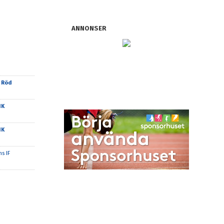
ANNONSER
 Röd
IK
IK
s IF