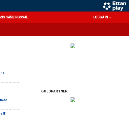
ANS SAMLINGSSAL
LOGGA IN
S FF
GULDPARTNER
itRöd
s IF