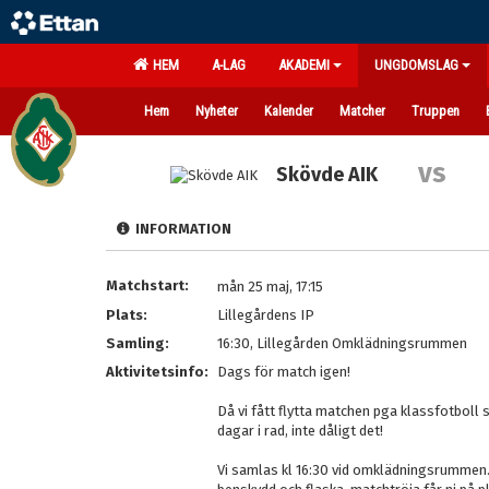
HEM
A-LAG
AKADEMI
UNGDOMSLAG
Hem
Nyheter
Kalender
Matcher
Truppen
vs
Skövde AIK
INFORMATION
Matchstart:
mån 25 maj, 17:15
Plats:
Lillegårdens IP
Samling:
16:30, Lillegården Omklädningsrummen
Aktivitetsinfo:
Dags för match igen!
Då vi fått flytta matchen pga klassfotboll så
dagar i rad, inte dåligt det!
Vi samlas kl 16:30 vid omklädningsrummen. 