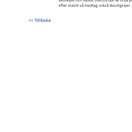
benskydd och flaska, matchtröja får ni på 
efter match så medtag också duschgrejer.
<< Tillbaka