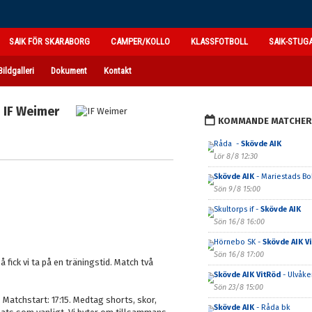
SAIK FÖR SKARABORG
CAMPER/KOLLO
KLASSFOTBOLL
SAIK-STUG
Bildgalleri
Dokument
Kontakt
IF Weimer
KOMMANDE MATCHER
Råda -
Skövde AIK
Lör 8/8 12:30
Skövde AIK
- Mariestads BoI
Sön 9/8 15:00
Skultorps if -
Skövde AIK
Sön 16/8 16:00
Hörnebo SK -
Skövde AIK V
Sön 16/8 17:00
 fick vi ta på en träningstid. Match två
Skövde AIK VitRöd
- Ulvåker
Sön 23/8 15:00
Matchstart: 17:15. Medtag shorts, skor,
Skövde AIK
- Råda bk