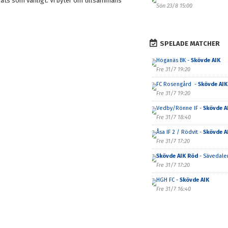
plats som vanligt. Vi byter om tillsammans
Sön 23/8 15:00
SPELADE MATCHER
Höganäs BK -
Skövde AIK
Fre 31/7 19:20
FC Rosengård -
Skövde AIK
Fre 31/7 19:20
Vedby/Rönne IF -
Skövde A
Fre 31/7 18:40
Åsa IF 2 / Rödvit -
Skövde A
Fre 31/7 17:20
Skövde AIK Röd
- Sävedalen
Fre 31/7 17:20
HGH FC -
Skövde AIK
Fre 31/7 16:40