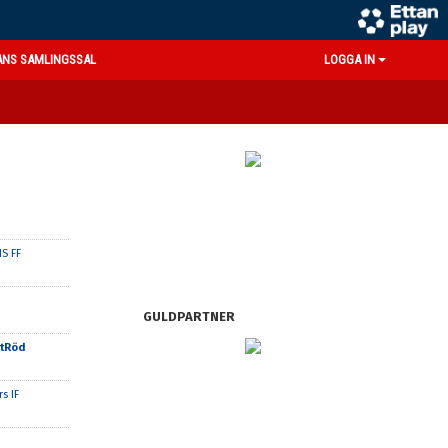
ANS SAMLINGSSAL
LOGGA IN
S FF
GULDPARTNER
itRöd
s IF