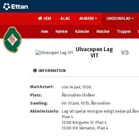
HEM
A-LAG
AKADEMI
UNGDOMSLAG
Hem
Nyheter
Kalender
Matcher
Truppen
Ulvacupen Lag
vs
VIT
INFORMATION
Matchstart:
sön 14 juni, 11:00
Plats:
Åbrovallen Ulvåker
Samling:
lör 13 juni, 10:15, Åbrovallen
Aktivitetsinfo:
Lag vit spelar imorgon enligt nedan på Åbro
Plan 4
12:00 Bergums IF; Plan 4
13:00 IFK Värnamo, Plan 4