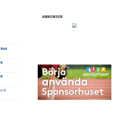
ANNONSER
 Röd
IK
IK
s IF