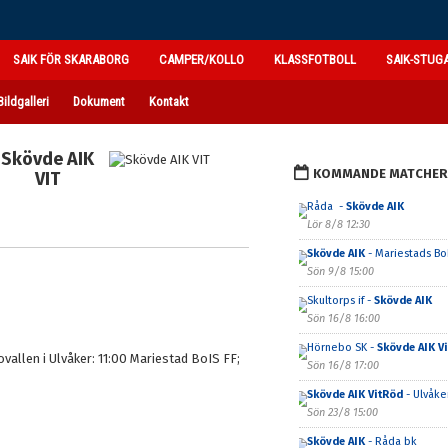
SAIK FÖR SKARABORG
CAMPER/KOLLO
KLASSFOTBOLL
SAIK-STUG
Bildgalleri
Dokument
Kontakt
Skövde AIK
KOMMANDE MATCHER
VIT
Råda -
Skövde AIK
Lör 8/8 12:30
Skövde AIK
- Mariestads BoI
Sön 9/8 15:00
Skultorps if -
Skövde AIK
Sön 16/8 16:00
Hörnebo SK -
Skövde AIK V
vallen i Ulvåker: 11:00 Mariestad BoIS FF;
Sön 16/8 17:00
Skövde AIK VitRöd
- Ulvåker
Sön 23/8 15:00
Skövde AIK
- Råda bk