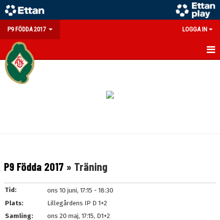
P9 FÖDDA 2017
LOGGA IN
HEM
NYHETER
KALENDER
MATCHER
TRUPPEN
P9 Födda 2017
» Träning
BILDGALLERI
Tid:
ons 10 juni, 17:15 - 18:30
DOKUMENT
Plats:
Lillegårdens IP D 1+2
Samling:
ons 20 maj, 17:15, D1+2
KONTAKT