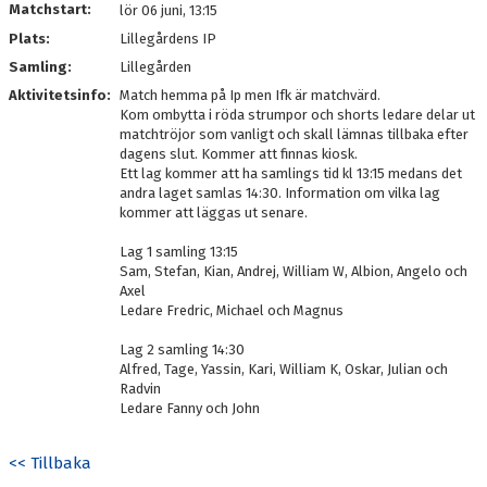
Matchstart:
lör 06 juni, 13:15
Plats:
Lillegårdens IP
Samling:
Lillegården
Aktivitetsinfo:
Match hemma på Ip men Ifk är matchvärd.
Kom ombytta i röda strumpor och shorts ledare delar ut
matchtröjor som vanligt och skall lämnas tillbaka efter
dagens slut. Kommer att finnas kiosk.
Ett lag kommer att ha samlings tid kl 13:15 medans det
andra laget samlas 14:30. Information om vilka lag
kommer att läggas ut senare.
Lag 1 samling 13:15
Sam, Stefan, Kian, Andrej, William W, Albion, Angelo och
Axel
Ledare Fredric, Michael och Magnus
Lag 2 samling 14:30
Alfred, Tage, Yassin, Kari, William K, Oskar, Julian och
Radvin
Ledare Fanny och John
<< Tillbaka