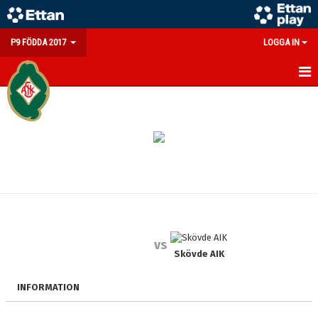
P9 FÖDDA 2017
LOGGA IN
HEM
NYHETER
KALENDER
MATCHER
TRUPPEN
vs
BILDGALLERI
Skövde AIK
DOKUMENT
INFORMATION
KONTAKT