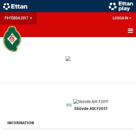
F9 FÖDDA 2017
LOGGA IN
HEM
NYHETER
KALENDER
MATCHER
TRUPPEN
vs
BILDGALLERI
Skövde AIK F2017
DOKUMENT
INFORMATION
KONTAKT