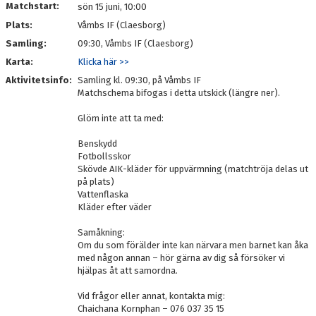
Matchstart:
sön 15 juni, 10:00
Plats:
Våmbs IF (Claesborg)
Samling:
09:30, Våmbs IF (Claesborg)
Karta:
Klicka här >>
Aktivitetsinfo:
Samling kl. 09:30, på Våmbs IF
Matchschema bifogas i detta utskick (längre ner).
Glöm inte att ta med:
Benskydd
Fotbollsskor
Skövde AIK-kläder för uppvärmning (matchtröja delas ut
på plats)
Vattenflaska
Kläder efter väder
Samåkning:
Om du som förälder inte kan närvara men barnet kan åka
med någon annan – hör gärna av dig så försöker vi
hjälpas åt att samordna.
Vid frågor eller annat, kontakta mig:
Chaichana Kornphan – 076 037 35 15