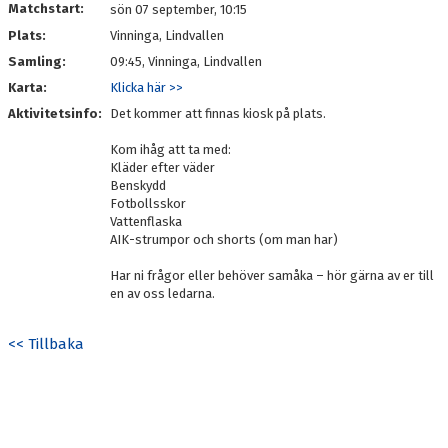
Matchstart:
sön 07 september, 10:15
Plats:
Vinninga, Lindvallen
Samling:
09:45, Vinninga, Lindvallen
Karta:
Klicka här >>
Aktivitetsinfo:
Det kommer att finnas kiosk på plats.
Kom ihåg att ta med:
Kläder efter väder
Benskydd
Fotbollsskor
Vattenflaska
AIK-strumpor och shorts (om man har)
Har ni frågor eller behöver samåka – hör gärna av er till
en av oss ledarna.
<< Tillbaka