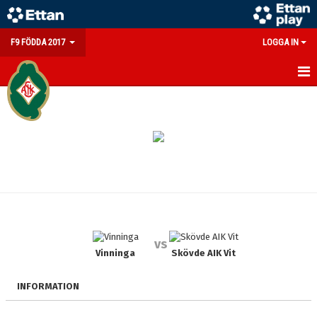
F9 FÖDDA 2017
LOGGA IN
HEM
NYHETER
KALENDER
MATCHER
TRUPPEN
vs
BILDGALLERI
Vinninga
Skövde AIK Vit
DOKUMENT
INFORMATION
KONTAKT