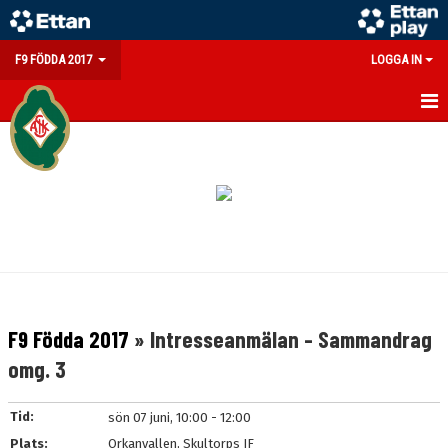
F9 FÖDDA 2017
LOGGA IN
HEM
NYHETER
KALENDER
MATCHER
TRUPPEN
F9 Födda 2017
» Intresseanmälan - Sammandrag
BILDGALLERI
omg. 3
DOKUMENT
Tid:
sön 07 juni, 10:00 - 12:00
KONTAKT
Plats:
Orkanvallen, Skultorps IF