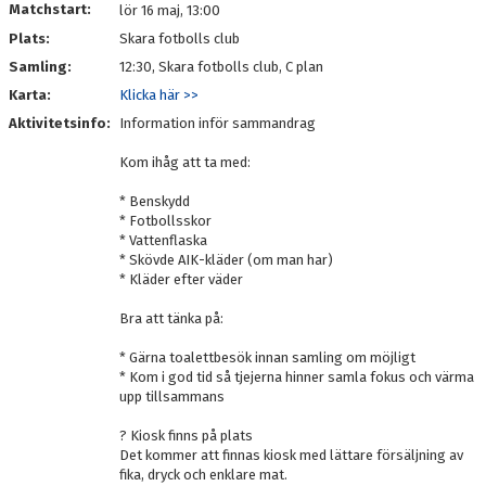
Matchstart:
lör 16 maj, 13:00
Plats:
Skara fotbolls club
Samling:
12:30, Skara fotbolls club, C plan
Karta:
Klicka här >>
Aktivitetsinfo:
Information inför sammandrag
Kom ihåg att ta med:
* Benskydd
* Fotbollsskor
* Vattenflaska
* Skövde AIK-kläder (om man har)
* Kläder efter väder
Bra att tänka på:
* Gärna toalettbesök innan samling om möjligt
* Kom i god tid så tjejerna hinner samla fokus och värma
upp tillsammans
? Kiosk finns på plats
Det kommer att finnas kiosk med lättare försäljning av
fika, dryck och enklare mat.