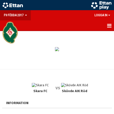
F9 FÖDDA 2017
LOGGA IN
HEM
NYHETER
KALENDER
MATCHER
TRUPPEN
vs
BILDGALLERI
Skara FC
Skövde AIK Röd
DOKUMENT
INFORMATION
KONTAKT