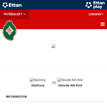
F9 FÖDDA 2017
LOGGA IN
HEM
NYHETER
KALENDER
MATCHER
TRUPPEN
vs
BILDGALLERI
Skultorp
Skövde AIK Röd
DOKUMENT
INFORMATION
KONTAKT