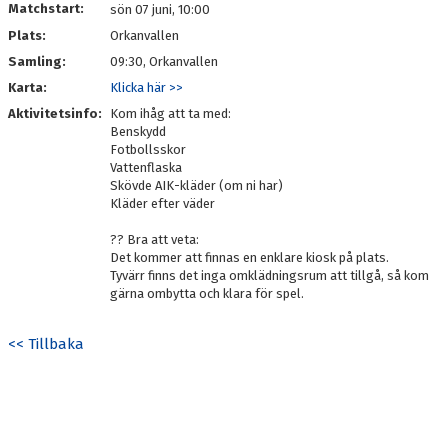
Matchstart:
sön 07 juni, 10:00
Plats:
Orkanvallen
Samling:
09:30, Orkanvallen
Karta:
Klicka här >>
Aktivitetsinfo:
Kom ihåg att ta med:
Benskydd
Fotbollsskor
Vattenflaska
Skövde AIK-kläder (om ni har)
Kläder efter väder
?? Bra att veta:
Det kommer att finnas en enklare kiosk på plats.
Tyvärr finns det inga omklädningsrum att tillgå, så kom
gärna ombytta och klara för spel.
<< Tillbaka