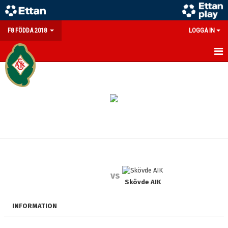
F8 FÖDDA 2018
LOGGA IN
HEM
NYHETER
KALENDER
MATCHER
TRUPPEN
vs
BILDGALLERI
Skövde AIK
DOKUMENT
INFORMATION
KONTAKT