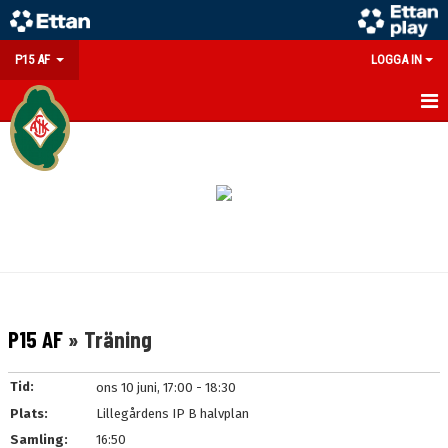
P15 AF
LOGGA IN
HEM
NYHETER
KALENDER
MATCHER
TRUPPEN
P15 AF
» Träning
BILDGALLERI
Tid:
ons 10 juni, 17:00 - 18:30
DOKUMENT
Plats:
Lillegårdens IP B halvplan
Samling:
16:50
KONTAKT