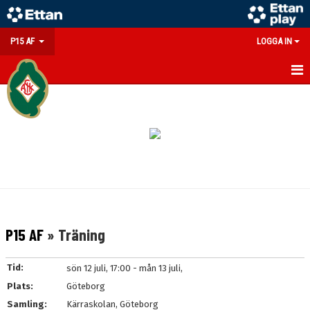
P15 AF
LOGGA IN
HEM
NYHETER
KALENDER
MATCHER
TRUPPEN
P15 AF
» Träning
BILDGALLERI
Tid:
sön 12 juli, 17:00 - mån 13 juli,
DOKUMENT
Plats:
Göteborg
Samling:
Kärraskolan, Göteborg
KONTAKT