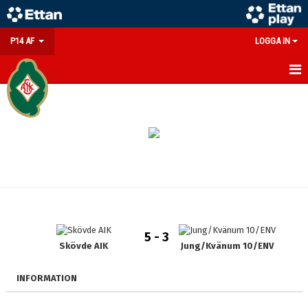
P14 AF
LOGGA IN
HEM
NYHETER
KALENDER
MATCHER
TRUPPEN
5 - 3
BILDGALLERI
Skövde AIK
Jung/Kvänum 10/ENV
DOKUMENT
INFORMATION
KONTAKT