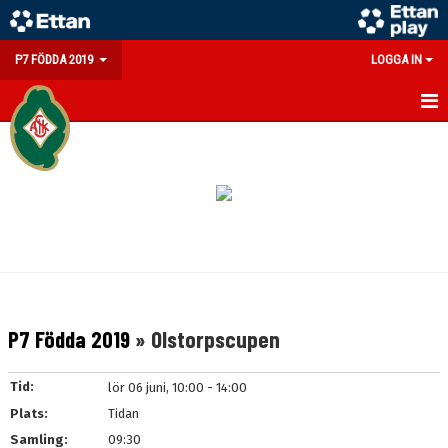
P7 FÖDDA 2019
LOGGA IN
HEM
NYHETER
KALENDER
MATCHER
TRUPPEN
P7 Födda 2019
» Olstorpscupen
BILDGALLERI
Tid:
lör 06 juni, 10:00 - 14:00
DOKUMENT
Plats:
Tidan
Samling:
09:30
KONTAKT