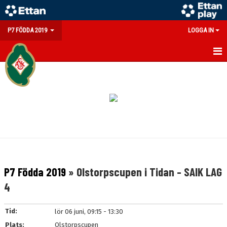
P7 FÖDDA 2019
LOGGA IN
HEM
NYHETER
KALENDER
MATCHER
TRUPPEN
P7 Födda 2019
» Olstorpscupen i Tidan - SAIK LAG
BILDGALLERI
4
DOKUMENT
Tid:
lör 06 juni, 09:15 - 13:30
KONTAKT
Plats:
Olstorpscupen