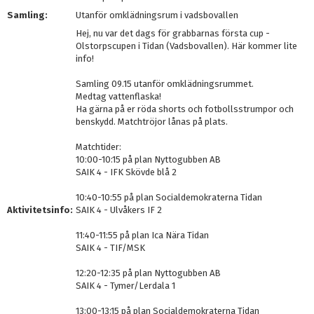
Samling:
Utanför omklädningsrum i vadsbovallen
Hej, nu var det dags för grabbarnas första cup -
Olstorpscupen i Tidan (Vadsbovallen). Här kommer lite
info!
Samling 09.15 utanför omklädningsrummet.
Medtag vattenflaska!
Ha gärna på er röda shorts och fotbollsstrumpor och
benskydd. Matchtröjor lånas på plats.
Matchtider:
10:00-10:15 på plan Nyttogubben AB
SAIK 4 - IFK Skövde blå 2
10:40-10:55 på plan Socialdemokraterna Tidan
Aktivitetsinfo:
SAIK 4 - Ulvåkers IF 2
11:40-11:55 på plan Ica Nära Tidan
SAIK 4 - TIF/MSK
12:20-12:35 på plan Nyttogubben AB
SAIK 4 - Tymer/Lerdala 1
13:00-13:15 på plan Socialdemokraterna Tidan