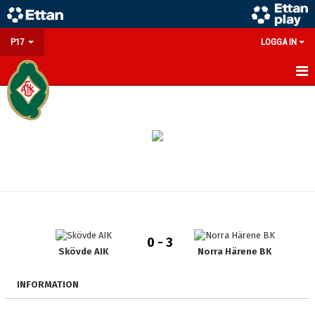
P17
LOGGA IN
HEM
NYHETER
KALENDER
MATCHER
TRUPPEN
0 - 3
BILDGALLERI
Skövde AIK
Norra Härene BK
DOKUMENT
INFORMATION
KONTAKT