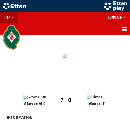
P17
LOGGA IN
HEM
NYHETER
KALENDER
MATCHER
TRUPPEN
7 - 0
BILDGALLERI
Skövde AIK
Våmbs IF
DOKUMENT
INFORMATION
KONTAKT