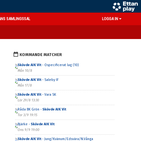
ANS SAMLINGSSAL
LOGGA IN
KOMMANDE MATCHER
Skövde AIK Vit
- Ospecificerat lag (10)
Mån 10/8
Skövde AIK Vit
- Saleby IF
Mån 17/8
Skövde AIK Vit
- Vara SK
Lör 29/8 13:30
Råda BK Grön -
Skövde AIK Vit
Tor 3/9 19:15
Bjärke -
Skövde AIK Vit
Ons 9/9 19:00
Skövde AIK Vit
- Jung/Kvänum/Edsvära/N.Vånga