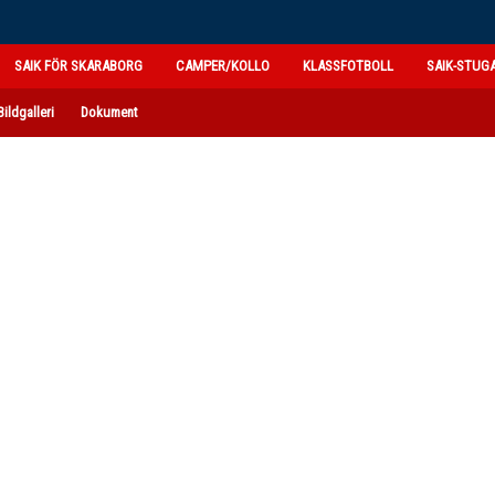
SAIK FÖR SKARABORG
CAMPER/KOLLO
KLASSFOTBOLL
SAIK-STUG
Bildgalleri
Dokument