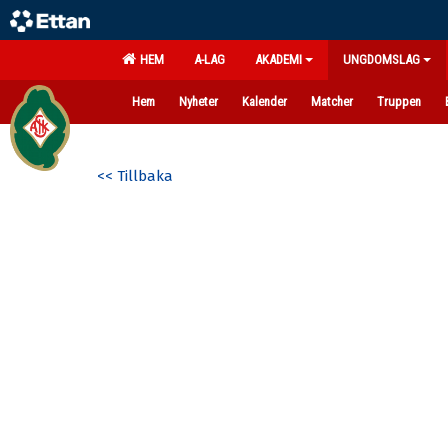
HEM
A-LAG
AKADEMI
UNGDOMSLAG
Hem
Nyheter
Kalender
Matcher
Truppen
<< Tillbaka