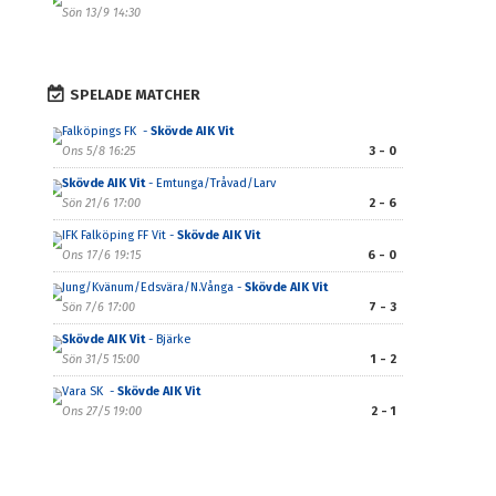
Sön 13/9 14:30
SPELADE MATCHER
Falköpings FK -
Skövde AIK Vit
Ons 5/8 16:25
3 - 0
Skövde AIK Vit
- Emtunga/Tråvad/Larv
Sön 21/6 17:00
2 - 6
IFK Falköping FF Vit -
Skövde AIK Vit
Ons 17/6 19:15
6 - 0
Jung/Kvänum/Edsvära/N.Vånga -
Skövde AIK Vit
Sön 7/6 17:00
7 - 3
Skövde AIK Vit
- Bjärke
Sön 31/5 15:00
1 - 2
Vara SK -
Skövde AIK Vit
Ons 27/5 19:00
2 - 1