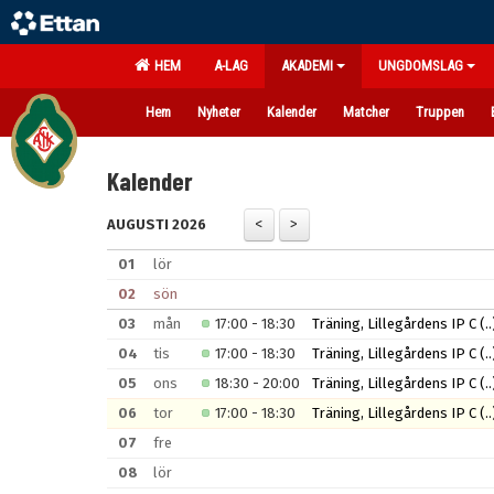
HEM
A-LAG
AKADEMI
UNGDOMSLAG
Hem
Nyheter
Kalender
Matcher
Truppen
Kalender
AUGUSTI 2026
01
lör
02
sön
03
mån
17:00 - 18:30
Träning, Lillegårdens IP C
(..
04
tis
17:00 - 18:30
Träning, Lillegårdens IP C
(..
05
ons
18:30 - 20:00
Träning, Lillegårdens IP C
(..
06
tor
17:00 - 18:30
Träning, Lillegårdens IP C
(..
07
fre
08
lör