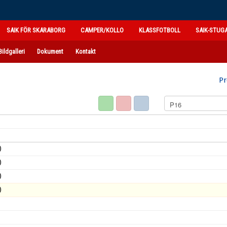
SAIK FÖR SKARABORG
CAMPER/KOLLO
KLASSFOTBOLL
SAIK-STUG
Bildgalleri
Dokument
Kontakt
Pr
)
)
)
)