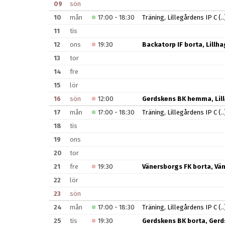
09
sön
10
mån
17:00 - 18:30
Träning, Lillegårdens IP C
(..
11
tis
12
ons
19:30
Backatorp IF borta, Lillh
13
tor
14
fre
15
lör
16
sön
12:00
Gerdskens BK hemma, Lill
17
mån
17:00 - 18:30
Träning, Lillegårdens IP C
(..
18
tis
19
ons
20
tor
21
fre
19:30
Vänersborgs FK borta, Vä
22
lör
23
sön
24
mån
17:00 - 18:30
Träning, Lillegårdens IP C
(..
25
tis
19:30
Gerdskens BK borta, Gerd