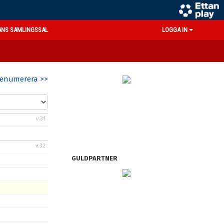
ANS SAMLINGSSAL
LOGGA IN
enumerera >>
v.31
v.32
GULDPARTNER