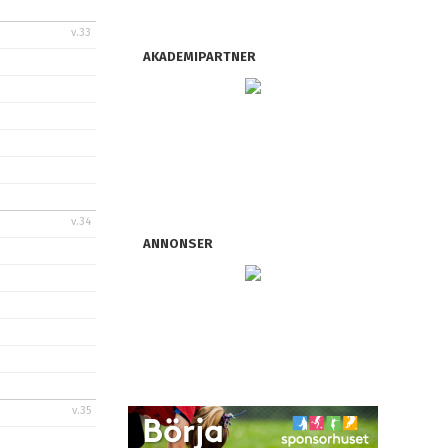
v.33
AKADEMIPARTNER
v.34
ANNONSER
v.35