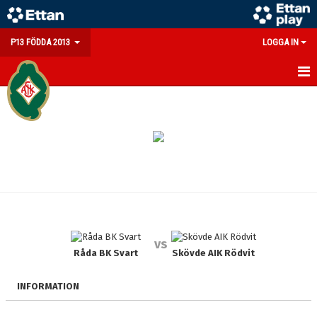
P13 FÖDDA 2013
LOGGA IN
HEM
NYHETER
KALENDER
MATCHER
TRUPPEN
vs
BILDGALLERI
Råda BK Svart
Skövde AIK Rödvit
DOKUMENT
INFORMATION
KONTAKT