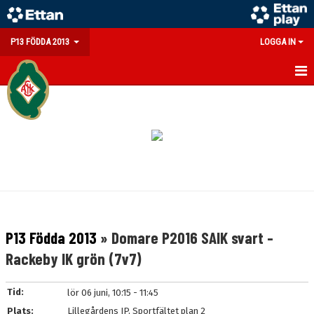
P13 FÖDDA 2013
LOGGA IN
HEM
NYHETER
KALENDER
MATCHER
TRUPPEN
P13 Födda 2013
» Domare P2016 SAIK svart -
BILDGALLERI
Rackeby IK grön (7v7)
DOKUMENT
Tid:
lör 06 juni, 10:15 - 11:45
KONTAKT
Plats:
Lillegårdens IP, Sportfältet plan 2