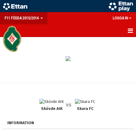
F11 FÖDDA 2015/2014
LOGGA IN
HEM
NYHETER
KALENDER
MATCHER
TRUPPEN
vs
BILDGALLERI
Skövde AIK
Skara FC
DOKUMENT
INFORMATION
KONTAKT