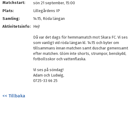
Matchstart:
sön 21 september, 15:00
Plats:
Lillegårdens IP
Samling:
14:15, Röda längan
Aktivitetsinfo:
Hej!
Då var det dags för hemmamatch mot Skara FC. Vi ses
som vanligt vid röda längan kl. 14:15 och byter om
tillsammans innan matchen samt duschar gemensamt
efter matchen. Glöm inte shorts, strumpor, benskydd,
fotbollsskor och vattenflaska.
Vi ses på söndag!
Adam och Ludwig,
0725-33 66 25
<< Tillbaka