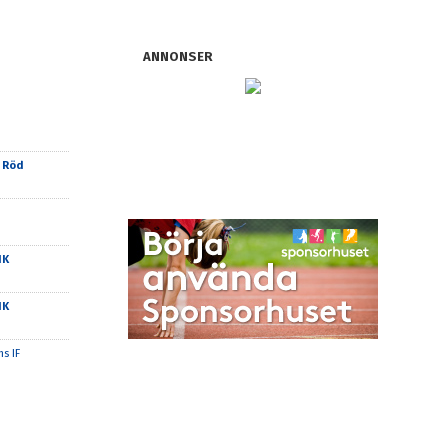
ANNONSER
 Röd
IK
IK
s IF