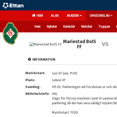
HEM
A-LAG
AKADEMI
UNGDOMSLAG
Hem
Nyheter
Kalender
Matcher
Truppen
Mariestad BoIS
vs
FF
INFORMATION
Matchstart:
sön 07 juni, 11:00
Plats:
Lekevi IP
Samling:
09:30, Parkeringen vid Förskolan ur och sk
Aktivitetsinfo:
Hej
Dags för första matchen i juni! Vi samlas k
parkering då det kan vara väldigt mycket bi
Matchstart: 11:00.