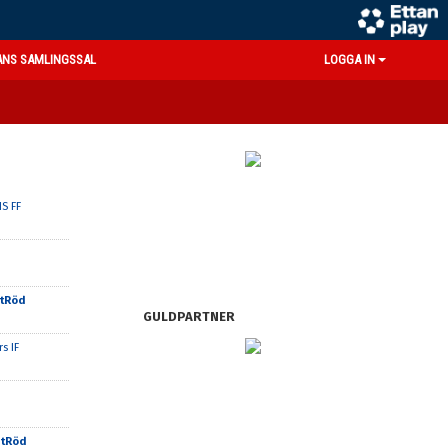
ANS SAMLINGSSAL
LOGGA IN
S FF
itRöd
GULDPARTNER
s IF
itRöd