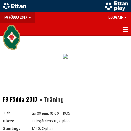
F9 FÖDDA 2017
LOGGA IN
HEM
NYHETER
KALENDER
MATCHER
TRUPPEN
F9 Födda 2017
» Träning
BILDGALLERI
Tid:
tis 09 juni, 18:00 - 19:15
DOKUMENT
Plats:
Lillegårdens IP, C-plan
Samling:
17:50, C-plan
KONTAKT