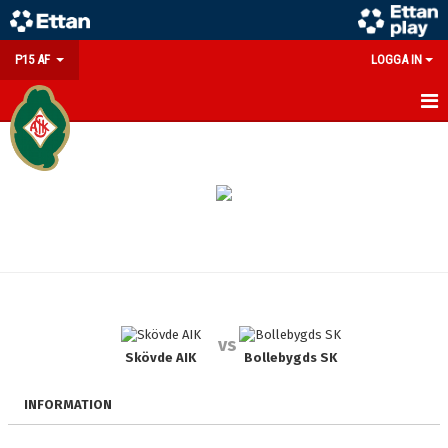
P15 AF
LOGGA IN
HEM
NYHETER
KALENDER
MATCHER
TRUPPEN
vs
BILDGALLERI
Skövde AIK
Bollebygds SK
DOKUMENT
INFORMATION
KONTAKT