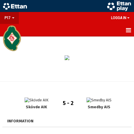
P17
LOGGA IN
HEM
NYHETER
KALENDER
MATCHER
TRUPPEN
5 - 2
BILDGALLERI
Skövde AIK
Smedby AIS
DOKUMENT
INFORMATION
KONTAKT